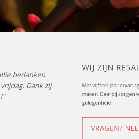
WIJ ZIJN RE5A
ullie bedanken
rijdag. Dank zij
Met vijftien jaar ervari
maken. Daarbij zorgen we 
!"
gelegenheid
VRAGEN? NEE